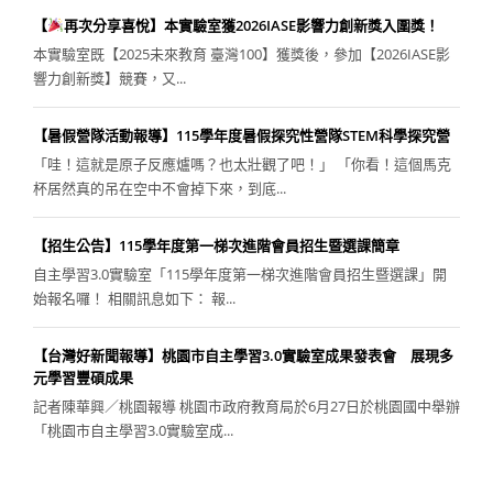
【
再次分享喜悅】本實驗室獲2026IASE影響力創新獎入圍獎！
本實驗室既【2025未來教育 臺灣100】獲獎後，參加【2026IASE影
響力創新獎】競賽，又...
【暑假營隊活動報導】115學年度暑假探究性營隊STEM科學探究營
「哇！這就是原子反應爐嗎？也太壯觀了吧！」 「你看！這個馬克
杯居然真的吊在空中不會掉下來，到底...
【招生公告】115學年度第一梯次進階會員招生暨選課簡章
自主學習3.0實驗室「115學年度第一梯次進階會員招生暨選課」開
始報名囉！ 相關訊息如下： 報...
【台灣好新聞報導】桃園市自主學習3.0實驗室成果發表會 展現多
元學習豐碩成果
記者陳華興／桃園報導 桃園市政府教育局於6月27日於桃園國中舉辦
「桃園市自主學習3.0實驗室成...