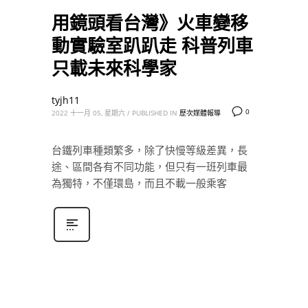
用鏡頭看台灣》火車變移
動實驗室趴趴走 科普列車
只載未來科學家
tyjh11
0
2022 十一月 05, 星期六
/
PUBLISHED IN
歷次媒體報導
台鐵列車種類繁多，除了快慢等級差異，長
途、區間各有不同功能，但只有一班列車最
為獨特，不僅環島，而且不載一般乘客