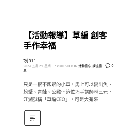
【活動報導】草編 創客
手作幸福
tyjh11
0
2024 五月 29, 星期三
/
PUBLISHED IN
活動訊息
,
講座訊
息
只是一根不起眼的小草，馬上可以變出魚、
螃蟹、青蛙、公雞⋯這位巧手講師林三元，
江湖號稱「草編CEO」，可是大有來