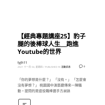
【經典專題講座25】豹子
腿的後棒球人生＿跑進
Youtube的世界
tyjh11
0
2021 十一月 04, 星期四
/
PUBLISHED IN
活動訊息
「你的夢想是什麼？」 「沒有。」 「怎麼會
沒有夢想？」 桃園國中演藝廳傳來一陣騷
動。提問的是退役職棒選手方昶詠