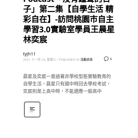
子」第二集【自學生活 精
彩自在】-訪問桃園巿自主
學習3.0實驗室學員王晨星
林奕宸
tyjh11
0
2021 十一月 24, 星期三
/
PUBLISHED IN
活動訊息
晨星及奕宸一直過著非學校型態實驗教育的
自學生活，晨星只有國中時回去學校考試，
奕宸則是上高中時，不能適應一般高中