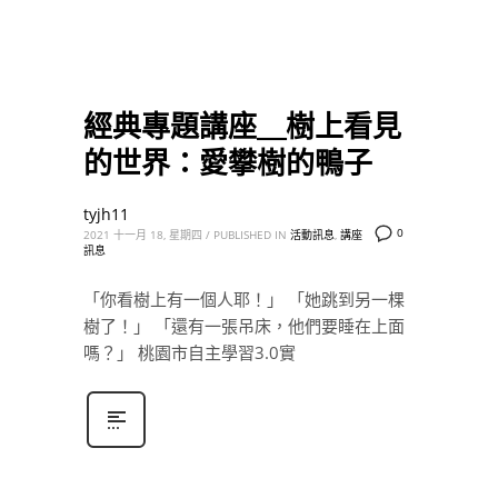
經典專題講座＿樹上看見
的世界：愛攀樹的鴨子
tyjh11
0
2021 十一月 18, 星期四
/
PUBLISHED IN
活動訊息
,
講座
訊息
「你看樹上有一個人耶！」 「她跳到另一棵
樹了！」 「還有一張吊床，他們要睡在上面
嗎？」 桃園市自主學習3.0實