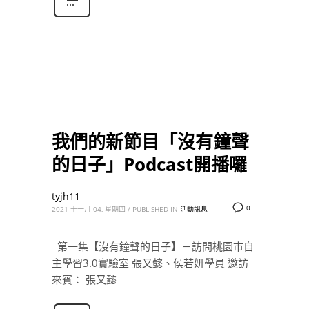
我們的新節目「沒有鐘聲
的日子」Podcast開播囉
tyjh11
0
2021 十一月 04, 星期四
/
PUBLISHED IN
活動訊息
第一集【沒有鐘聲的日子】－訪問桃園巿自
主學習3.0實驗室 張又懿、侯若妍學員 邀訪
來賓： 張又懿