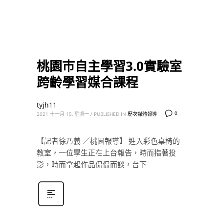
桃園巿自主學習3.0實驗室
跨齡學習媒合課程
tyjh11
0
2021 十一月 15, 星期一
/
PUBLISHED IN
歷次媒體報導
【記者徐乃義 ／桃園報導】 進入彩色桌椅的
教室，一位學生正在上台報告，時而指著投
影，時而拿起作品侃侃而談，台下