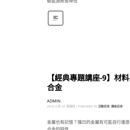
碳能源將是降低
【經典專題講座-9】材
合金
ADMIN
2018 八月 30, 星期四
/
PUBLISHED IN
活動訊息
,
講座訊息
金屬也有記憶？撞凹的金屬有可能自行復原
合金的特性