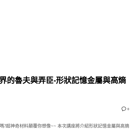
料界的魯夫與弄臣-形狀記憶金屬與高熵
0
嗎?超神奇材料顛覆你想像~~ 本次講座將介紹形狀記憶金屬與高熵