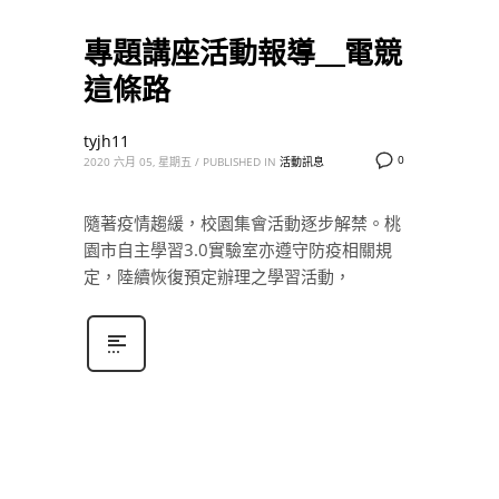
專題講座活動報導＿電競
這條路
tyjh11
0
2020 六月 05, 星期五
/
PUBLISHED IN
活動訊息
隨著疫情趨緩，校園集會活動逐步解禁。桃
園市自主學習3.0實驗室亦遵守防疫相關規
定，陸續恢復預定辦理之學習活動，