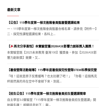
最新文章
【公告】115學年度第一梯次進階會員甄審暨選課結果
一、115學年度第一梯次進階會員甄審合格名單，請參見【附件一】
二、探究性課程選課結果，各科上...
【
再次分享喜悅】本實驗室獲2026IASE影響力創新獎入圍獎！
本實驗室既【2025未來教育 臺灣100】獲獎後，參加【2026IASE影
響力創新獎】競賽，又...
【暑假營隊活動報導】115學年度暑假探究性營隊STEM科學探究營
「哇！這就是原子反應爐嗎？也太壯觀了吧！」 「你看！這個馬克
杯居然真的吊在空中不會掉下來，到底...
【招生公告】115學年度第一梯次進階會員招生暨選課簡章
自主學習3.0實驗室「115學年度第一梯次進階會員招生暨選課」開
始報名囉！ 相關訊息如下： 報...