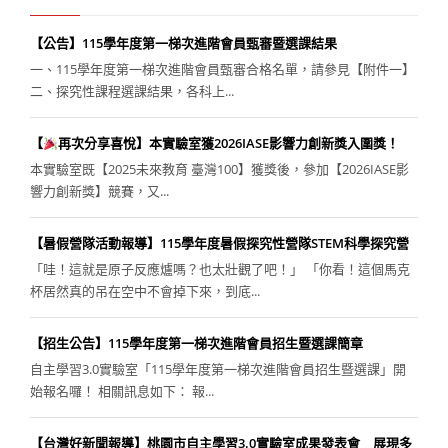
【公告】115學年度第一梯次進階會員甄審暨選課結果
一、115學年度第一梯次進階會員甄審合格名單，請參見【附件一】
二、探究性課程選課結果，各科上...
【
再次分享喜悅】本實驗室獲2026IASE影響力創新獎入圍獎！
本實驗室既【2025未來教育 臺灣100】獲獎後，參加【2026IASE影
響力創新獎】競賽，又...
【暑假營隊活動報導】115學年度暑假探究性營隊STEM科學探究營
「哇！這就是原子反應爐嗎？也太壯觀了吧！」 「你看！這個馬克
杯居然真的吊在空中不會掉下來，到底...
【招生公告】115學年度第一梯次進階會員招生暨選課簡章
自主學習3.0實驗室「115學年度第一梯次進階會員招生暨選課」開
始報名囉！ 相關訊息如下： 報...
【台灣好新聞報導】桃園市自主學習3.0實驗室成果發表會 展現多