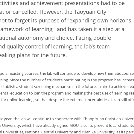
tivities and achievement presentations had to be
mat or cancelled. However, the Taoyuan City
not to forget its purpose of “expanding own horizons
ramework of learning,” and has taken it a step at a
ucational autonomy and choice. Facing double
 quality control of learning, the lab’s team
aking plans for the future.
opular existing courses, the lab will continue to develop new thematic course
rning. Since the number of students participating in the program has increa
establish a student screening mechanism in the future, in aim to achieve re
mental education to join the program and making the best use of learning re
or online learning, so that despite the external uncertainties, it can still off
mic year, the lab will continue to cooperate with Chung Yuan Christian Univers
University, which have already signed MOU; also, to prevent local students
 universities, National Central University and Yuan Ze University, as its part