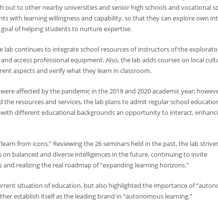
ch out to other nearby universities and senior high schools and vocational s
nts with learning willingness and capability, so that they can explore own in
 goal of helping students to nurture expertise.
he lab continues to integrate school resources of instructors of the explorato
 and access professional equipment. Also, the lab adds courses on local cul
rent aspects and verify what they learn in classroom.
re affected by the pandemic in the 2019 and 2020 academic year; howeve
nd the resources and services, the lab plans to admit regular school educatio
s with different educational backgrounds an opportunity to interact, enhanc
“learn from icons.” Reviewing the 26 seminars held in the past, the lab strive
us on balanced and diverse intelligences in the future, continuing to invite
s and realizing the real roadmap of “expanding learning horizons.”
rrent situation of education, but also highlighted the importance of “aut
urther establish itself as the leading brand in “autonomous learning.”