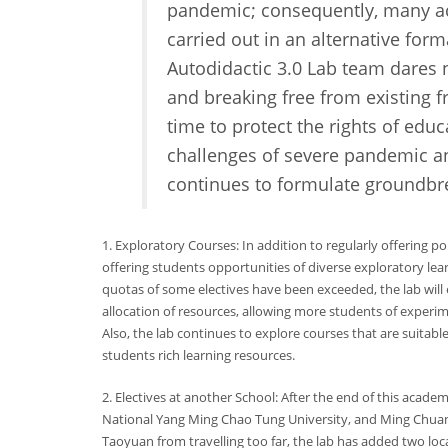
pandemic; consequently, many ac
carried out in an alternative for
Autodidactic 3.0 Lab team dares 
and breaking free from existing f
time to protect the rights of ed
challenges of severe pandemic and
continues to formulate groundbre
1. Exploratory Courses: In addition to regularly offering p
offering students opportunities of diverse exploratory lea
quotas of some electives have been exceeded, the lab will 
allocation of resources, allowing more students of experi
Also, the lab continues to explore courses that are suitable f
students rich learning resources.
2. Electives at another School: After the end of this acade
National Yang Ming Chao Tung University, and Ming Chuan 
Taoyuan from travelling too far, the lab has added two local