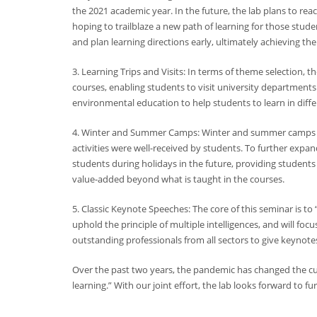
the 2021 academic year. In the future, the lab plans to rea
hoping to trailblaze a new path of learning for those stude
and plan learning directions early, ultimately achieving the
3. Learning Trips and Visits: In terms of theme selection, t
courses, enabling students to visit university departments
environmental education to help students to learn in diffe
4. Winter and Summer Camps: Winter and summer camps we
activities were well-received by students. To further expa
students during holidays in the future, providing student
value-added beyond what is taught in the courses.
5. Classic Keynote Speeches: The core of this seminar is to 
uphold the principle of multiple intelligences, and will foc
outstanding professionals from all sectors to give keynote
Over the past two years, the pandemic has changed the cu
learning.” With our joint effort, the lab looks forward to f