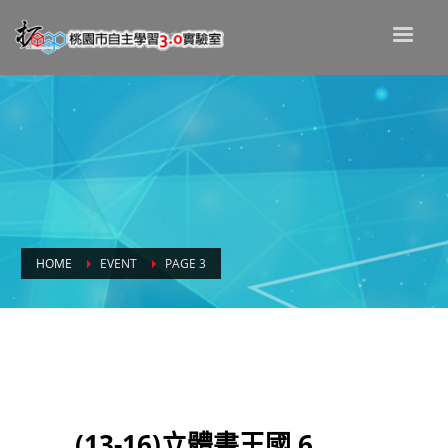
HOME
EVENT
PAGE 3
Archives: Events
(13-16)立體書王國 6