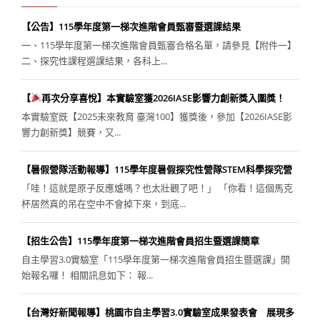
【公告】115學年度第一梯次進階會員甄審暨選課結果
一、115學年度第一梯次進階會員甄審合格名單，請參見【附件一】
二、探究性課程選課結果，各科上...
【
再次分享喜悅】本實驗室獲2026IASE影響力創新獎入圍獎！
本實驗室既【2025未來教育 臺灣100】獲獎後，參加【2026IASE影
響力創新獎】競賽，又...
【暑假營隊活動報導】115學年度暑假探究性營隊STEM科學探究營
「哇！這就是原子反應爐嗎？也太壯觀了吧！」 「你看！這個馬克
杯居然真的吊在空中不會掉下來，到底...
【招生公告】115學年度第一梯次進階會員招生暨選課簡章
自主學習3.0實驗室「115學年度第一梯次進階會員招生暨選課」開
始報名囉！ 相關訊息如下： 報...
【台灣好新聞報導】桃園市自主學習3.0實驗室成果發表會 展現多