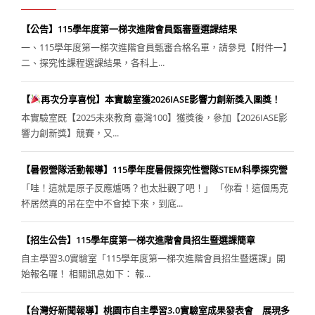
【公告】115學年度第一梯次進階會員甄審暨選課結果
一、115學年度第一梯次進階會員甄審合格名單，請參見【附件一】
二、探究性課程選課結果，各科上...
【
再次分享喜悅】本實驗室獲2026IASE影響力創新獎入圍獎！
本實驗室既【2025未來教育 臺灣100】獲獎後，參加【2026IASE影
響力創新獎】競賽，又...
【暑假營隊活動報導】115學年度暑假探究性營隊STEM科學探究營
「哇！這就是原子反應爐嗎？也太壯觀了吧！」 「你看！這個馬克
杯居然真的吊在空中不會掉下來，到底...
【招生公告】115學年度第一梯次進階會員招生暨選課簡章
自主學習3.0實驗室「115學年度第一梯次進階會員招生暨選課」開
始報名囉！ 相關訊息如下： 報...
【台灣好新聞報導】桃園市自主學習3.0實驗室成果發表會 展現多