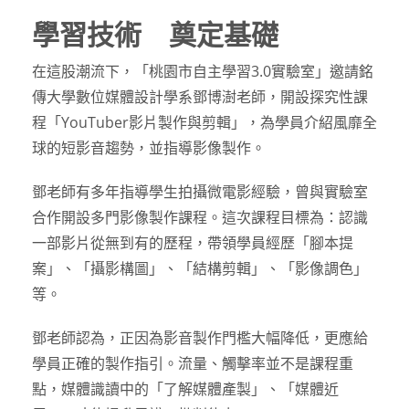
學習技術 奠定基礎
在這股潮流下，「桃園市自主學習3.0實驗室」邀請銘
傳大學數位媒體設計學系鄧博澍老師，開設探究性課
程「YouTuber影片製作與剪輯」，為學員介紹風靡全
球的短影音趨勢，並指導影像製作。
鄧老師有多年指導學生拍攝微電影經驗，曾與實驗室
合作開設多門影像製作課程。這次課程目標為：認識
一部影片從無到有的歷程，帶領學員經歷「腳本提
案」、「攝影構圖」、「結構剪輯」、「影像調色」
等。
鄧老師認為，正因為影音製作門檻大幅降低，更應給
學員正確的製作指引。流量、觸擊率並不是課程重
點，媒體識讀中的「了解媒體產製」、「媒體近