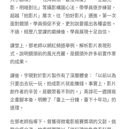
影，明暗對比」等攝影構圖心法，帶學員逐步練習，
超越「拍影片」層次，往「拍好影片」邁進。第一次
面對鏡頭，學員侷促不安，更別說要擺出各種姿態。
不過，經歷八堂課的磨練後，學員展現十足自信。
課堂上，鄧老師以網紅頻道舉例，解析影片表現形
式，說明鏡頭前的風光亮麗，是鏡頭外許多前置作業
的成果。
課後，宇硯對於影片製作有了深層體會：「以前以為
只要出去玩一玩，拍成影片就能賺錢。事實上，影片
創作者的辛苦，是觀眾看不到的。」青諄花一週撰寫
企畫腳本後，明瞭了「臺上一分鐘，臺下十年功」的
道理。
在鄧老師指導下，曾獲得微電影競賽獎項的又懿，挑