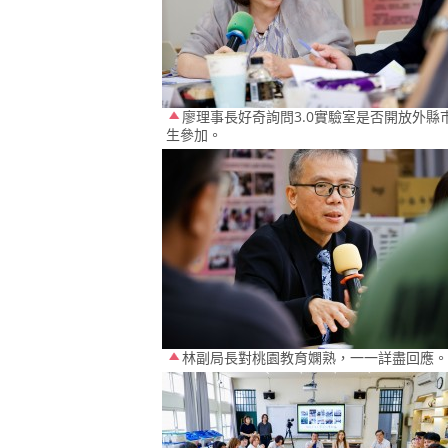
廖理事長好奇詢問3.0實驗室是否開放外縣
生參加。
林副局長對桃園教育嫻熟，一一詳盡回應。