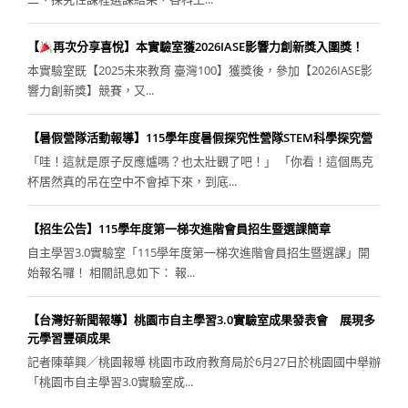
【
再次分享喜悅】本實驗室獲2026IASE影響力創新獎入圍獎！
本實驗室既【2025未來教育 臺灣100】獲獎後，參加【2026IASE影
響力創新獎】競賽，又...
【暑假營隊活動報導】115學年度暑假探究性營隊STEM科學探究營
「哇！這就是原子反應爐嗎？也太壯觀了吧！」 「你看！這個馬克
杯居然真的吊在空中不會掉下來，到底...
【招生公告】115學年度第一梯次進階會員招生暨選課簡章
自主學習3.0實驗室「115學年度第一梯次進階會員招生暨選課」開
始報名囉！ 相關訊息如下： 報...
【台灣好新聞報導】桃園市自主學習3.0實驗室成果發表會 展現多
元學習豐碩成果
記者陳華興／桃園報導 桃園市政府教育局於6月27日於桃園國中舉辦
「桃園市自主學習3.0實驗室成...