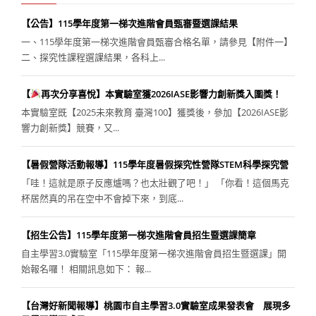
【公告】115學年度第一梯次進階會員甄審暨選課結果
一、115學年度第一梯次進階會員甄審合格名單，請參見【附件一】
二、探究性課程選課結果，各科上...
【
再次分享喜悅】本實驗室獲2026IASE影響力創新獎入圍獎！
本實驗室既【2025未來教育 臺灣100】獲獎後，參加【2026IASE影
響力創新獎】競賽，又...
【暑假營隊活動報導】115學年度暑假探究性營隊STEM科學探究營
「哇！這就是原子反應爐嗎？也太壯觀了吧！」 「你看！這個馬克
杯居然真的吊在空中不會掉下來，到底...
【招生公告】115學年度第一梯次進階會員招生暨選課簡章
自主學習3.0實驗室「115學年度第一梯次進階會員招生暨選課」開
始報名囉！ 相關訊息如下： 報...
【台灣好新聞報導】桃園市自主學習3.0實驗室成果發表會 展現多