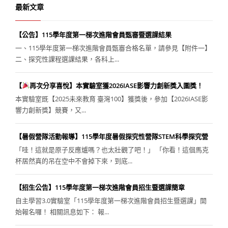
最新文章
【公告】115學年度第一梯次進階會員甄審暨選課結果
一、115學年度第一梯次進階會員甄審合格名單，請參見【附件一】
二、探究性課程選課結果，各科上...
【
再次分享喜悅】本實驗室獲2026IASE影響力創新獎入圍獎！
本實驗室既【2025未來教育 臺灣100】獲獎後，參加【2026IASE影
響力創新獎】競賽，又...
【暑假營隊活動報導】115學年度暑假探究性營隊STEM科學探究營
「哇！這就是原子反應爐嗎？也太壯觀了吧！」 「你看！這個馬克
杯居然真的吊在空中不會掉下來，到底...
【招生公告】115學年度第一梯次進階會員招生暨選課簡章
自主學習3.0實驗室「115學年度第一梯次進階會員招生暨選課」開
始報名囉！ 相關訊息如下： 報...